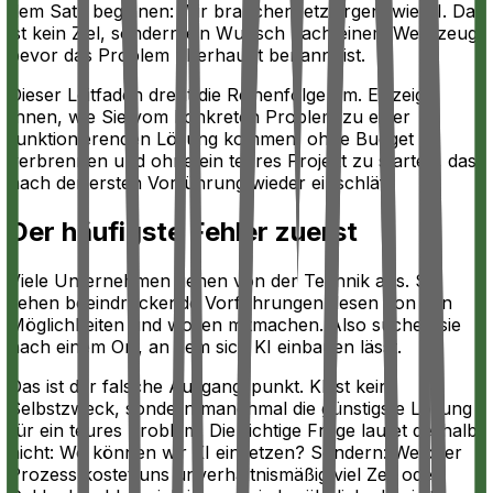
dem Satz beginnen: Wir brauchen jetzt irgendwie KI. Das
ist kein Ziel, sondern ein Wunsch nach einem Werkzeug,
bevor das Problem überhaupt benannt ist.
Dieser Leitfaden dreht die Reihenfolge um. Er zeigt
Ihnen, wie Sie vom konkreten Problem zu einer
funktionierenden Lösung kommen, ohne Budget zu
verbrennen und ohne ein teures Projekt zu starten, das
nach der ersten Vorführung wieder einschläft.
Der häufigste Fehler zuerst
Viele Unternehmen gehen von der Technik aus. Sie
sehen beeindruckende Vorführungen, lesen von den
Möglichkeiten und wollen mitmachen. Also suchen sie
nach einem Ort, an dem sich KI einbauen lässt.
Das ist der falsche Ausgangspunkt. KI ist kein
Selbstzweck, sondern manchmal die günstigste Lösung
für ein teures Problem. Die richtige Frage lautet deshalb
nicht: Wo können wir KI einsetzen? Sondern: Welcher
Prozess kostet uns unverhältnismäßig viel Zeit oder