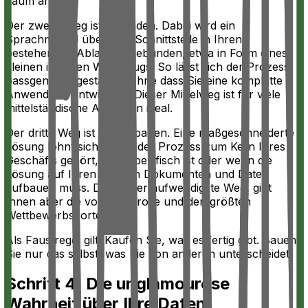
kaum an.
Der zweite Weg ist Anbinden. Dabei wird ein
Sprachmodell über eine Schnittstelle in Ihren
bestehenden Ablauf eingebunden, etwa in Form eines
kleinen internen Werkzeugs. So lässt sich der Prozess
passgenauer gestalten, ohne dass Sie eine komplette
Anwendung entwickeln. Dieser Mittelweg ist für viele
mittelständische Aufgaben ideal.
Der dritte Weg ist Selbst bauen. Eine maßgeschneiderte
Lösung lohnt sich, wenn der Prozess zum Kern Ihres
Geschäfts gehört, sehr spezifisch ist oder wenn die
Lösung auf Ihren eigenen Dokumenten und Daten
aufbauen muss. Das ist der aufwendigste Weg, gibt
Ihnen aber die volle Kontrolle und den größten
Wettbewerbsvorteil.
Als Faustregel gilt: Kaufen Sie, was es fertig gibt. Bauen
Sie nur das selbst, was Sie von anderen unterscheidet.
Schritt 4: Die unglamouröse
Wahrheit über Ihre Daten