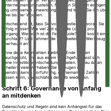
Widerstehen Sie der Versuchung, gleich das ganze
Unternehmen umzustellen. Nehmen Sie einen einzigen,
eng umrissenen Anwendungsfall und testen Sie ihn über
zwei bis vier Wochen.
Entscheidend ist, dass Sie vorher festlegen, woran Sie
Erfolg messen. Wie viel Zeit spart die Lösung pro
Vorgang? Wie hoch ist die Fehlerquote? Was kostet ein
Durchlauf? Und nehmen die Mitarbeiter das Werkzeug
überhaupt an?
Ohne diese Kennzahlen bleibt am Ende nur ein
Bauchgefühl, und aus einem Bauchgefühl lässt sich
keine Investitionsentscheidung ableiten. Genau daran
scheitern viele Vorhaben: Sie erzeugen eine
beeindruckende Vorführung, die niemand in Zahlen
fassen kann, und schlafen deshalb wieder ein.
Schritt 6: Governance von Anfang
an mitdenken
Datenschutz und Regeln sind kein Anhängsel für das