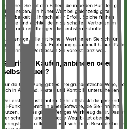
Beginnen Sie mit den Fällen, die in beiden Punkten gut
abschneiden. Ein hoher Wert bei gleichzeitig guter
Machbarkeit ist Ihr schneller Erfolg. Solche frühen
Erfolge sind wichtig, denn sie schaffen Vertrauen im
Team und rechtfertigen die nächsten Schritte.
Aufwendige Fälle mit hohem Wert heben Sie sich für
später auf, wenn Sie Erfahrung gesammelt haben. Fälle
mit geringem Wert lassen Sie vorerst ganz weg.
Schritt 3: Kaufen, anbinden oder
selbst bauen?
Für die Umsetzung gibt es drei grundsätzliche Wege, die
sich in Aufwand, Kosten und Kontrolle unterscheiden.
Der erste Weg ist Kaufen. Sehr oft steckt die passende
KI-Funktion bereits in einer Software, die Sie ohnehin
nutzen, oder es gibt ein fertiges Werkzeug dafür. Das ist
der schnellste und günstigste Weg, bietet aber die
geringste Kontrolle und passt sich Ihren Besonderheiten