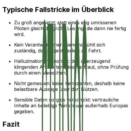
Typische Fallstricke im Überblick
Zu groß angesetzt: statt eines eng umrissenen
Piloten gleich die große Lösung, die dann nie fertig
wird.
Kein Verantwortlicher: niemand fühlt sich
zuständig, das Projekt verliert an Fahrt.
Halluzinationen ignoriert: den überzeugend
klingenden Antworten blind vertraut, ohne Prüfung
durch einen Menschen.
Nicht gemessen: keine Kennzahlen, deshalb keine
belastbare Aussage über den Nutzen.
Sensible Daten sorglos verschickt: vertrauliche
Inhalte an beliebige Werkzeuge außerhalb Europas
gegeben.
Fazit