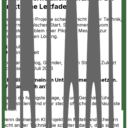
praktische Leitfaden
Die meisten KI-Projekte scheitern nicht an der Technik,
sondern am falschen Start. So kommen Sie vom
konkreten Problem über Pilot und Messung zur
funktionierenden Lösung.
5. Juli 2026
7
min
Lesezeit
Von
Danijel Balog,
Gründer, Fragon Studios
· Zuletzt
aktualisiert: 5. Juli 2026
Ich will KI in meinem Unternehmen einsetzen.
Wie fange ich an?
Das ist die häufigste Frage, die uns Geschäftsführer
heute stellen. Und in ihr steckt oft schon der häufigste
Fehler.
Denn die meisten KI-Projekte im Mittelstand scheitern
nicht an der Technik. Sie scheitern daran, dass sie mit