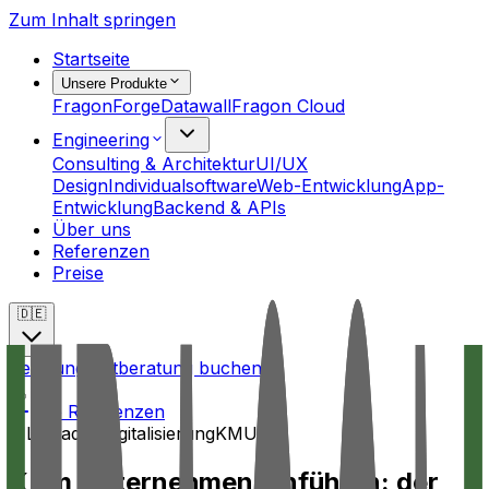
Zum Inhalt springen
Startseite
Unsere Produkte
FragonForge
Datawall
Fragon Cloud
Engineering
Consulting & Architektur
UI/UX
Design
Individualsoftware
Web-Entwicklung
App-
Entwicklung
Backend & APIs
Über uns
Referenzen
Preise
🇩🇪
Beratung
Erstberatung buchen
Alle Referenzen
KI
Leitfaden
Digitalisierung
KMU
KI im Unternehmen einführen: der