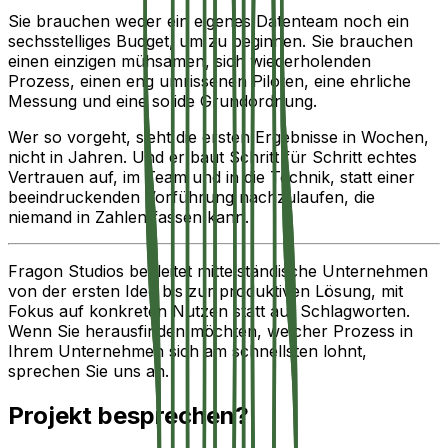
Sie brauchen weder ein eigenes Datenteam noch ein
sechsstelliges Budget, um zu beginnen. Sie brauchen
einen einzigen mühsamen, sich wiederholenden
Prozess, einen eng umrissenen Piloten, eine ehrliche
Messung und eine solide Grundordnung.
Wer so vorgeht, sieht die ersten Ergebnisse in Wochen,
nicht in Jahren. Und er baut Schritt für Schritt echtes
Vertrauen auf, im Team und in die Technik, statt einer
beeindruckenden Vorführung nachzulaufen, die
niemand in Zahlen fassen kann.
Fragon Studios begleitet mittelständische Unternehmen
von der ersten Idee bis zur produktiven Lösung, mit
Fokus auf konkreten Nutzen statt auf Schlagworten.
Wenn Sie herausfinden möchten, welcher Prozess in
Ihrem Unternehmen sich am schnellsten lohnt,
sprechen Sie uns an.
Projekt
besprechen?