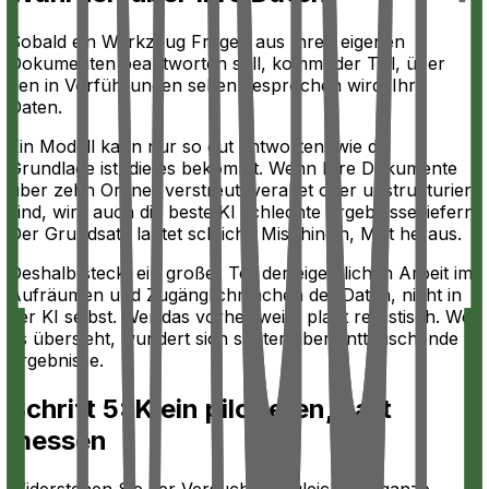
Sobald ein Werkzeug Fragen aus Ihren eigenen
Dokumenten beantworten soll, kommt der Teil, über
den in Vorführungen selten gesprochen wird: Ihre
Daten.
Ein Modell kann nur so gut antworten, wie die
Grundlage ist, die es bekommt. Wenn Ihre Dokumente
über zehn Ordner verstreut, veraltet oder unstrukturiert
sind, wird auch die beste KI schlechte Ergebnisse liefern.
Der Grundsatz lautet schlicht: Mist hinein, Mist heraus.
Deshalb steckt ein großer Teil der eigentlichen Arbeit im
Aufräumen und Zugänglichmachen der Daten, nicht in
der KI selbst. Wer das vorher weiß, plant realistisch. Wer
es übersieht, wundert sich später über enttäuschende
Ergebnisse.
Schritt 5: Klein pilotieren, hart
messen