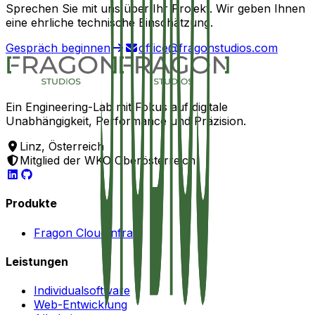
Sprechen Sie mit uns über Ihr Projekt. Wir geben Ihnen
eine ehrliche technische Einschätzung.
Gespräch beginnen
office@fragonstudios.com
Ein Engineering-Lab mit Fokus auf digitale
Unabhängigkeit, Performance und Präzision.
Linz, Österreich
Mitglied der WKO Oberösterreich
Produkte
Fragon Cloud
Infra
Leistungen
Individualsoftware
Web-Entwicklung