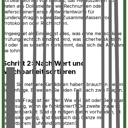
Vorbeantworten von E-Mails, das Herausziehen von
Daten aus Dokumenten wie Rechnungen oder
Lieferscheinen, erste Antwortentwürfe für
Kundenanfragen sowie das Zusammenfassen von
Protokollen oder Recherchen.
Ungeeignet als Einstieg ist alles, was ohne menschliche
Prüfung rechtlich bindend wird, was sicherheitskritisch
ist oder was so selten vorkommt, dass sich der Aufwand
nie lohnt.
Schritt 2: Nach Wert und
Machbarkeit sortieren
Wenn Sie mehrere Kandidaten haben, brauchen Sie eine
Reihenfolge. Bewerten Sie jeden Fall nach zwei Fragen.
Die erste Frage ist der Wert: Wie viel Zeit oder Geld spart
die Lösung, wenn sie funktioniert? Die zweite Frage ist
die Machbarkeit: Sind die nötigen Daten vorhanden, ist
das Risiko gering, und lässt sich das Ganze mit
vertretbarem Aufwand umsetzen?