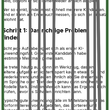
Geld, obwohl er sich immer wieder ähnlich abspielt?
Wer so denkt, findet meist schnell mehrere Kandidaten.
Und er kann am Ende auch messen, ob sich der Einsatz
gelohnt hat.
Schritt 1: Das richtige Problem
finden
Nicht jede Aufgabe eignet sich als erster KI-
Anwendungsfall. Gute erste Kandidaten haben
bestimmte Merkmale gemeinsam.
Sie treten häufig auf, denn ein Werkzeug, das eine
seltene Aufgabe erleichtert, spart kaum etwas. Sie sind
wiederkehrend und laufen ähnlich ab. Sie drehen sich
um Sprache oder Text, denn genau darin sind heutige
Modelle stark. Und ein Mensch kann das Ergebnis leicht
prüfen, bevor es Schaden anrichten kann.
Typische gute Anwendungsfälle im Mittelstand sind das
Vorformulieren von Angeboten, das Sortieren und