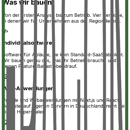
Was wir bauen
Von der ersten Analyse bis zum Betrieb. Vier Bereiche,
in denen wir für Unternehmen aus der Region liefern.
Individualsoftware
Software für Abläufe, die kein Standard-SaaS abbildet.
Wir bauen genau das, was Ihr Betrieb braucht, und
keinen Feature-Ballast obendrauf.
Web-Anwendungen
Portale und Webanwendungen mit Next.js und React.
Gehostet auf eigenen Servern in Deutschland, nicht bei
einem Hyperscaler.