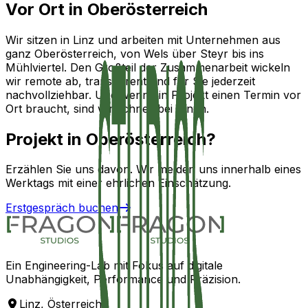
Vor Ort in Oberösterreich
Wir sitzen in Linz und arbeiten mit Unternehmen aus
ganz Oberösterreich, von Wels über Steyr bis ins
Mühlviertel. Den Großteil der Zusammenarbeit wickeln
wir remote ab, transparent und für Sie jederzeit
nachvollziehbar. Und wenn ein Projekt einen Termin vor
Ort braucht, sind wir schnell bei Ihnen.
Projekt in
Oberösterreich?
Erzählen Sie uns davon. Wir melden uns innerhalb eines
Werktags mit einer ehrlichen Einschätzung.
Erstgespräch buchen
Ein Engineering-Lab mit Fokus auf digitale
Unabhängigkeit, Performance und Präzision.
Linz, Österreich