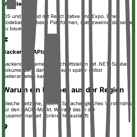
Mobile Apps
iOS und Android mit React Native und Expo. Eine
Codebasis für beide Plattformen, statt zweimal dasselbe
zu bauen.
Backend & APIs
Backend-Systeme und Schnittstellen mit .NET. Sauber
dokumentiert, damit Ihr Team später selbst
weiterarbeiten kann.
Warum ein Partner aus der Region
Gleiche Zeitzone, gleiche Sprache, gleiches Verständnis
für den DACH-Markt. Worauf das in der
Zusammenarbeit konkret hinausläuft: