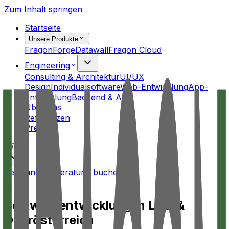
Zum Inhalt springen
Startseite
Unsere Produkte
FragonForge
Datawall
Fragon Cloud
Engineering
Consulting & Architektur
UI/UX
Design
Individualsoftware
Web-Entwicklung
App-
Entwicklung
Backend & APIs
Über uns
Referenzen
Preise
🇩🇪
Beratung
Erstberatung buchen
Softwareentwicklung in Linz &
Oberösterreich