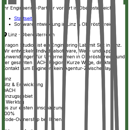
Ihr Engineering-Partner vor Ort in Oberösterreich.
Startseite
Softwareentwicklung in Linz & Oberösterreich
Linz · Oberösterreich
Fragon Studios ist ein Engineering-Lab mit Sitz in Linz.
Wir entwickeln Individualsoftware, Web- und App-
Anwendungen für Unternehmen in Oberösterreich und
der gesamten DACH-Region. Kurze Wege, direkter
Kontakt zum Engineer, kein Agentur-Zwischenlayer.
Linz
Sitz & Entwicklung
DACH
Einzugsgebiet
1 Werktag
bis zur ersten Einschätzung
100%
Code-Ownership bei Ihnen