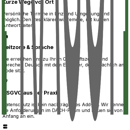
Kurze Wege vor Ort
Persönliche Termine in Linz und Umgebung sind
möglich. Den Rest klären wir remote, mit kurzen
Antwortzeiten.
Zeitzone & Sprache
Sie erreichen uns zu Ihren Geschäftszeiten und
sprechen Deutsch mit dem Engineer, der tatsächlich am
Code sitzt.
DSGVO aus der Praxis
Datenschutz ist kein nachträgliches Add-on. Wir kennen
die Anforderungen im DACH-Raum und bauen sie von
Anfang an ein.